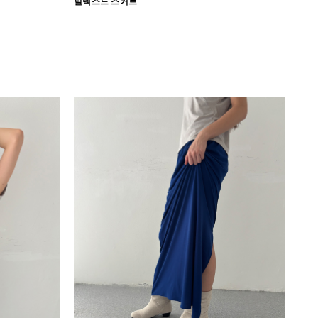
릴렉스드 스커트