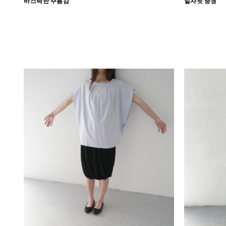
바스락한 주름감
일자핏 중청