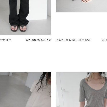
츠컷 팬츠
69,000
65,600 5%
스터드 롤링 하프 팬츠 (2c)
32,