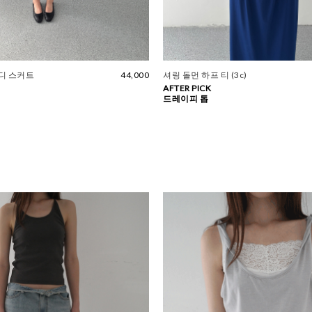
디 스커트
44,000
셔링 돌먼 하프 티 (3c)
AFTER PICK
드레이피 톱