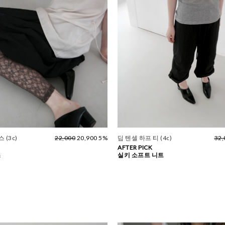
 (3c)
22,000
20,900 5%
딥 텐셀 하프 티 (4c)
32,
AFTER PICK
스
실키 소프트 니트