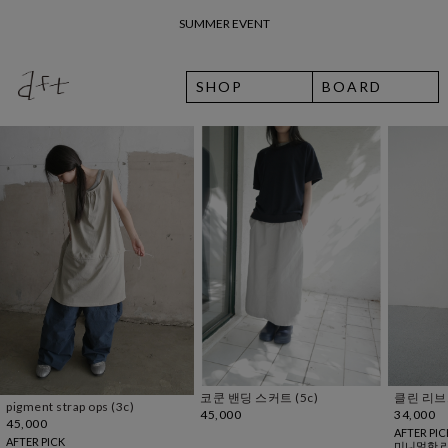
SUMMER EVENT
26 여름 휴가 안내
SHOP
BOARD
코쿤 밴딩 스커트 (5c)
클린 리브드 스커트 (5c)
maxi jers
45,000
34,000
29,000
AFTER PICK
only after
미니멀한 리브드