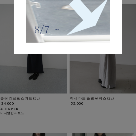
클린 리브드 스커트 (5c)
맥시 다트 슬립 원피스 (2c)
34,000
55,000
AFTER PICK
미니멀한 리브드