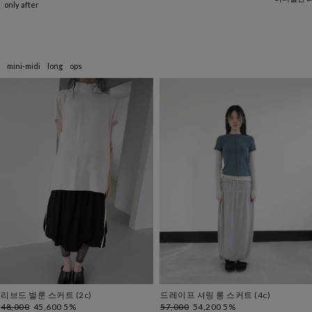
↘ 에프터 
mini-midi
long
ops
리브드 벌룬 스커트 (2c)
드레이프 셔링 롱 스커트 (4c)
48,000
45,600
5%
57,000
54,200
5%