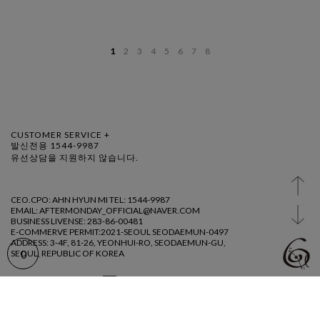
1
2
3
4
5
6
7
8
CUSTOMER SERVICE +
발신전용 1544-9987
유선상담을 지원하지 않습니다.
CEO.CPO: AHN HYUN MI TEL: 1544-9987
EMAIL: AFTERMONDAY_OFFICIAL@NAVER.COM
BUSINESS LIVENSE: 283-86-00481
E-COMMERVE PERMIT:2021-SEOUL SEODAEMUN-0497
ADDRESS: 3-4F, 81-26, YEONHUI-RO, SEODAEMUN-GU,
0
SEOUL, REPUBLIC OF KOREA
@ AFTERMDAY 2023
GUIDE
AGREEMENT
PRIVACY