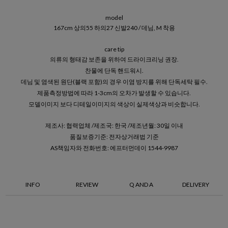
model
167cm 상의55 하의27 신발240 / 데님, M 착용
care tip
의류의 형태감 보존을 위하여 드라이크리닝 권장.
찬물에 단독 핸드워시.
데님 및 염색된 원단(블랙 포함)의 경우 이염 방지를 위해 단독세탁 필수.
제품측정방법에 따라 1-3cm의 오차가 발생할 수 있습니다.
모델이미지 보다 디테일이미지의 색상이 실제색상과 비슷합니다.
제조사: 협력업체 /제조국: 한국 /제조년월: 30일 이내
품질보증기준: 전자상거래법 기준
AS책임자와 전화번호: 에프터먼데이 1544-9987
INFO
REVIEW
Q AND A
DELIVERY