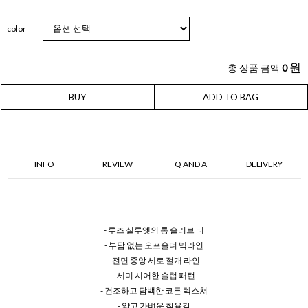
color
원
총 상품 금액
0
BUY
ADD TO BAG
INFO
REVIEW
Q AND A
DELIVERY
- 루즈 실루엣의 롱 슬리브 티
- 부담 없는 오프숄더 넥라인
- 전면 중앙 세로 절개 라인
- 세미 시어한 슬럽 패턴
- 건조하고 담백한 코튼 텍스쳐
- 얇고 가벼운 착용감