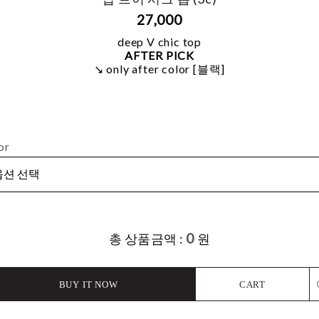
27,000
deep V chic top
AFTER PICK
↘ only after color [블랙]
or
0
총 상품금액 :
원
BUY IT NOW
CART
L