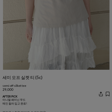
세미 오프 실켓 티 (5c)
semi off silket tee
29,000
AFTER PICK
미니멀 페미닌 무드
메인 컬러 입고 완료!