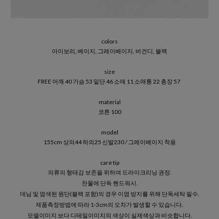
colors
아이보리, 베이지, 그레이베이지, 버건디, 블랙
size
FREE 어깨 40 가슴 53 밑단 46 소매 11 소매통 22 총장 57
material
코튼 100
model
155cm 상의44 하의25 신발230 / 그레이베이지 착용
care tip
의류의 형태감 보존을 위하여 드라이크리닝 권장.
찬물에 단독 핸드워시.
데님 및 염색된 원단(블랙 포함)의 경우 이염 방지를 위해 단독세탁 필수.
제품측정방법에 따라 1-3cm의 오차가 발생할 수 있습니다.
모델이미지 보다 디테일이미지의 색상이 실제색상과 비슷합니다.