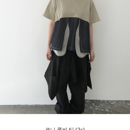
코니 콤비 티 (2c)