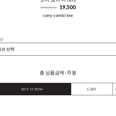
39,000
19,500
cony combi tee
or
0
총 상품금액 :
원
BUY IT NOW
CART
L