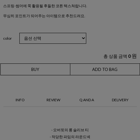
스프링-썸머에 쭉 활용될 후들한 코튼 텍스쳐랍니다.
무심히 포인트가 되어주는 아이템으로 추천드려요.
color
원
총 상품 금액
0
BUY
ADD TO BAG
INFO
REVIEW
Q AND A
DELIVERY
- 오버핏의 롱 슬리브 티
- 적당한 파임의 라운드넥