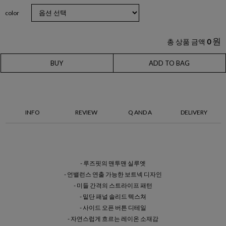
color
원
총 상품 금액
0
BUY
ADD TO BAG
INFO
REVIEW
Q AND A
DELIVERY
- 루즈핏의 맨투맨 실루엣
- 언밸런스 연출 가능한 보트넥 디자인
- 미들 간격의 스트라이프 패턴
- 밑단 패널 솔리드 텍스쳐
- 사이드 오픈 버튼 디테일
- 자연스럽게 흐르는 레이온 소재감