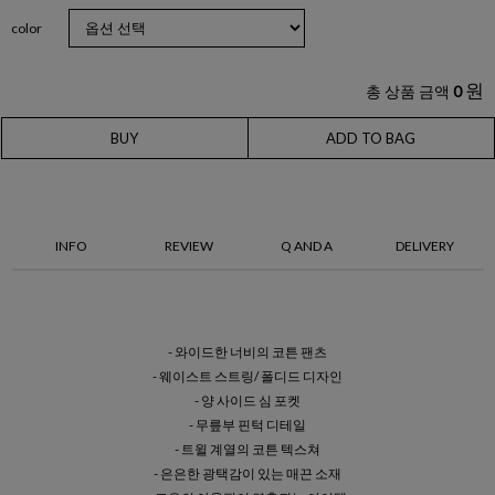
color
원
총 상품 금액
0
BUY
ADD TO BAG
INFO
REVIEW
Q AND A
DELIVERY
- 와이드한 너비의 코튼 팬츠
- 웨이스트 스트링/ 폴디드 디자인
- 양 사이드 심 포켓
- 무릎부 핀턱 디테일
- 트윌 계열의 코튼 텍스쳐
- 은은한 광택감이 있는 매끈 소재