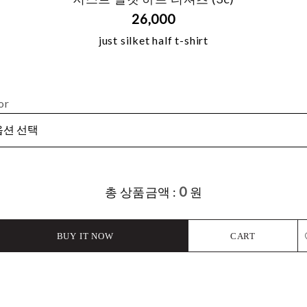
26,000
just silket half t-shirt
or
0
총 상품금액 :
원
BUY IT NOW
CART
L