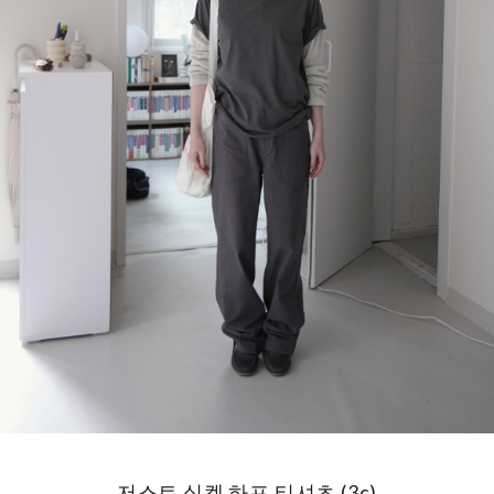
저스트 실켓 하프 티셔츠 (3c)