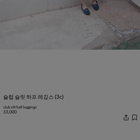
슬럽 슬릿 하프 레깅스 (3c)
slub slit half leggings
33,000