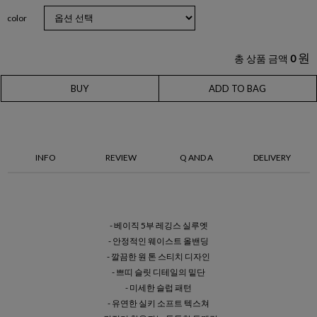
color
원
총 상품 금액
0
BUY
ADD TO BAG
INFO
REVIEW
Q AND A
DELIVERY
- 베이직 5부 레깅스 실루엣
- 안정적인 웨이스트 올밴딩
- 깔끔한 원 톤 스티치 디자인
- 쁘띠 슬릿 디테일의 밑단
- 미세한 슬럽 패턴
- 유연한 실키 소프트 텍스쳐