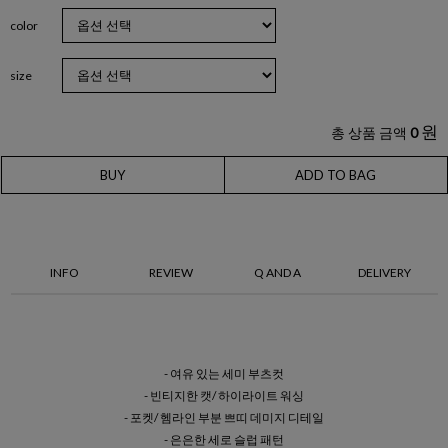
color
size
원
총 상품 금액
0
BUY
ADD TO BAG
INFO
REVIEW
Q AND A
DELIVERY
- 여유 있는 세미 부츠컷
- 빈티지한 캣/ 하이라이트 워싱
- 포켓/ 헴라인 부분 쁘띠 데미지 디테일
- 은은한 세로 슬럽 패턴