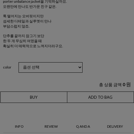
porter unbalance jacket을 기억하실까요.
오랜만에 만나도 반가운 친구 같은.
툭 떨어지는 오버핏이지만
섬세한 디테일과 실루엣이 만나
부담스럽지 않죠.
단추를 끝까지 잠그기 보단
한 두 개 무심히 여몄을 때
확실히 더 매력적으로 느껴지더라구요.
color
원
총 상품 금액
0
BUY
ADD TO BAG
INFO
REVIEW
Q AND A
DELIVERY