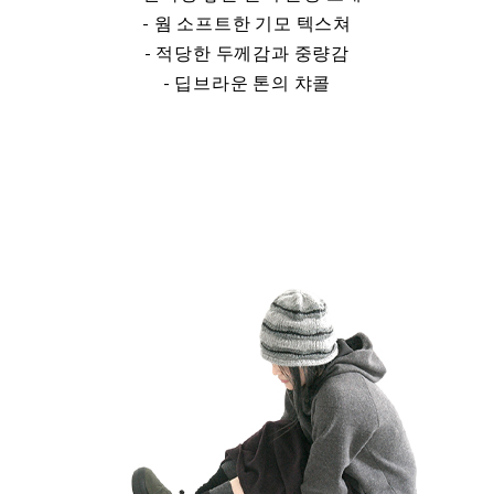
- 웜 소프트한 기모 텍스쳐
- 적당한 두께감과 중량감
- 딥브라운 톤의 챠콜