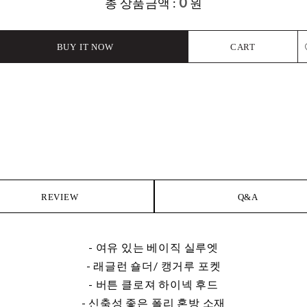
0
총 상품금액 :
원
BUY IT NOW
CART
L
REVIEW
Q&A
- 여유 있는 베이직 실루엣
- 래글런 숄더/ 캥거루 포켓
- 버튼 클로져 하이넥 후드
- 신축성 좋은 폴리 혼방 소재