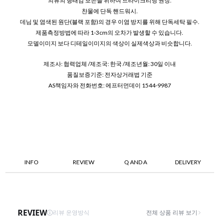
의류의 형태감 보존을 위하여 드라이크리닝 권장.
찬물에 단독 핸드워시.
데님 및 염색된 원단(블랙 포함)의 경우 이염 방지를 위해 단독세탁 필수.
제품측정방법에 따라 1-3cm의 오차가 발생할 수 있습니다.
모델이미지 보다 디테일이미지의 색상이 실제색상과 비슷합니다.
제조사: 협력업체 /제조국: 한국 /제조년월: 30일 이내
품질보증기준: 전자상거래법 기준
AS책임자와 전화번호: 에프터먼데이 1544-9987
INFO
REVIEW
Q AND A
DELIVERY