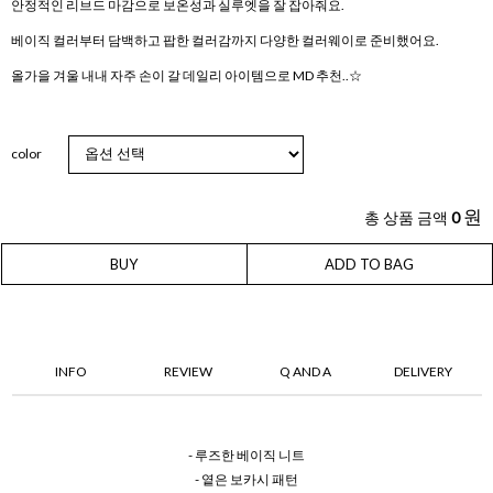
안정적인 리브드 마감으로 보온성과 실루엣을 잘 잡아줘요.
베이직 컬러부터 담백하고 팝한 컬러감까지 다양한 컬러웨이로 준비했어요.
올가을 겨울 내내 자주 손이 갈 데일리 아이템으로 MD 추천..☆
color
원
총 상품 금액
0
BUY
ADD TO BAG
INFO
REVIEW
Q AND A
DELIVERY
- 루즈한 베이직 니트
- 옅은 보카시 패턴