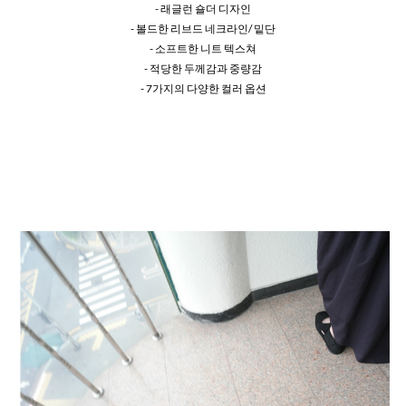
- 래글런 숄더 디자인
- 볼드한 리브드 네크라인/ 밑단
- 소프트한 니트 텍스쳐
- 적당한 두께감과 중량감
- 7가지의 다양한 컬러 옵션