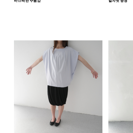
바스락한 주름감
일자핏 중청