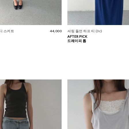
디 스커트
44,000
셔링 돌먼 하프 티 (3c)
AFTER PICK
드레이피 톱