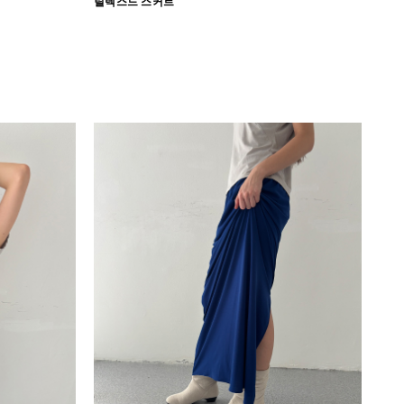
릴렉스드 스커트