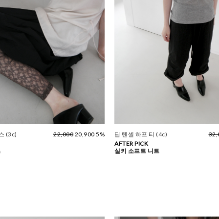
 (3c)
22,000
20,900 5%
딥 텐셀 하프 티 (4c)
32,
AFTER PICK
스
실키 소프트 니트