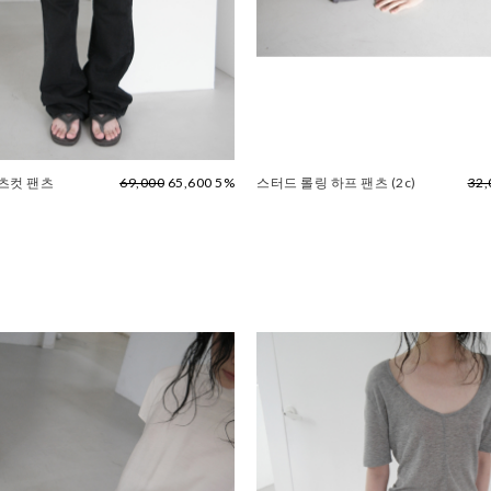
츠컷 팬츠
69,000
65,600 5%
스터드 롤링 하프 팬츠 (2c)
32,