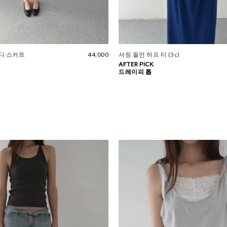
디 스커트
44,000
셔링 돌먼 하프 티 (3c)
AFTER PICK
드레이피 톱