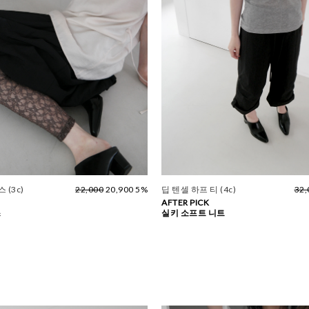
 (3c)
22,000
20,900 5%
딥 텐셀 하프 티 (4c)
32,
AFTER PICK
스
실키 소프트 니트