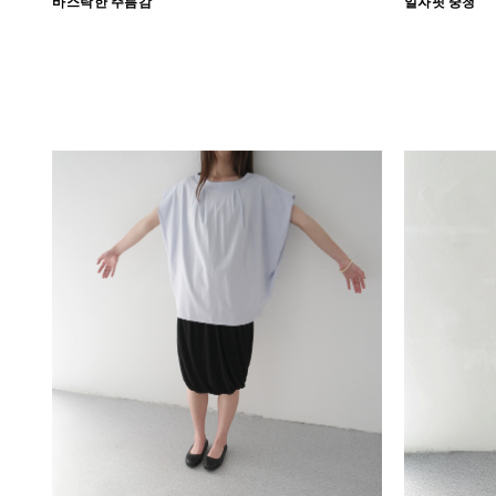
바스락한 주름감
일자핏 중청