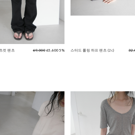
츠컷 팬츠
69,000
65,600 5%
스터드 롤링 하프 팬츠 (2c)
32,