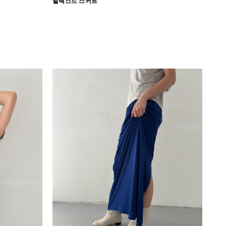
릴렉스드 스커트