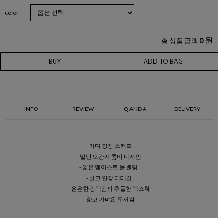
color
원
총 상품 금액
0
BUY
ADD TO BAG
INFO
REVIEW
Q AND A
DELIVERY
- 미디 캉캉 스커트
- 밑단 오간자 콤비 디자인
- 얇은 웨이스트 올 밴딩
- 실크 안감 디테일
- 은은한 광택감의 후들한 텍스쳐
- 얇고 가벼운 두께감