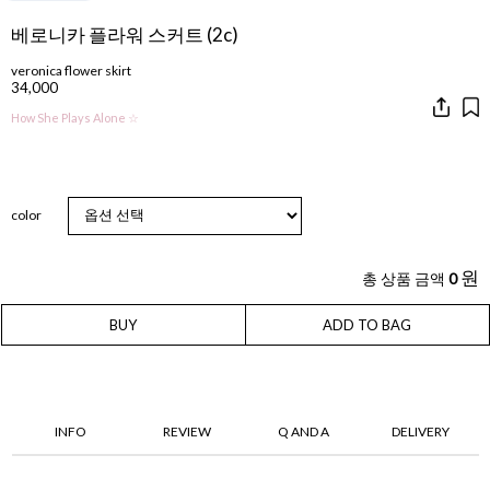
베로니카 플라워 스커트 (2c)
veronica flower skirt
34,000
How She Plays Alone ☆
color
원
총 상품 금액
0
BUY
ADD TO BAG
INFO
REVIEW
Q AND A
DELIVERY