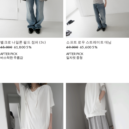
벨크로 나일론 필드 점퍼 (3c)
소프트 로우 스트레이트 데님
65,000
61,800 5%
69,000
65,600 5%
AFTER PICK
AFTER PICK
바스락한 주름감
일자핏 중청