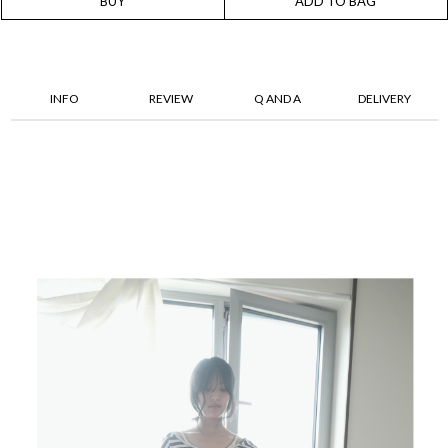
BUY
ADD TO BAG
INFO
REVIEW
Q AND A
DELIVERY