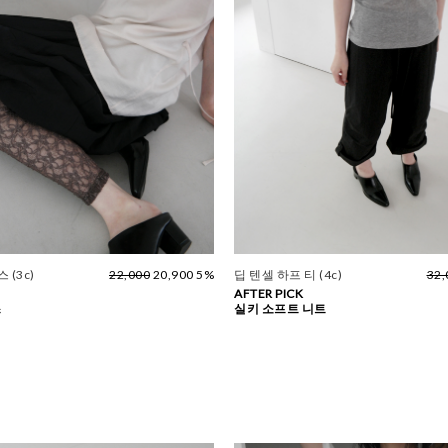
 (3c)
22,000
20,900 5%
딥 텐셀 하프 티 (4c)
32,
AFTER PICK
스
실키 소프트 니트