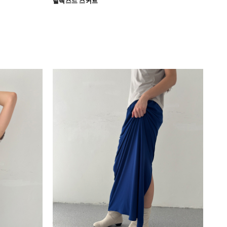
릴렉스드 스커트