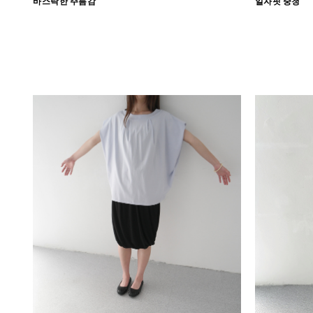
바스락한 주름감
일자핏 중청