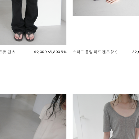
츠컷 팬츠
69,000
65,600 5%
스터드 롤링 하프 팬츠 (2c)
32,