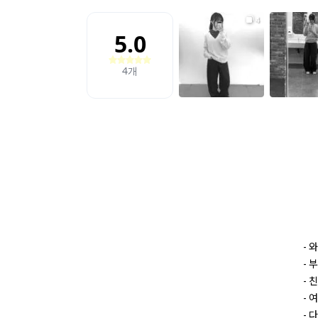
- 
- 
- 
- 
- 