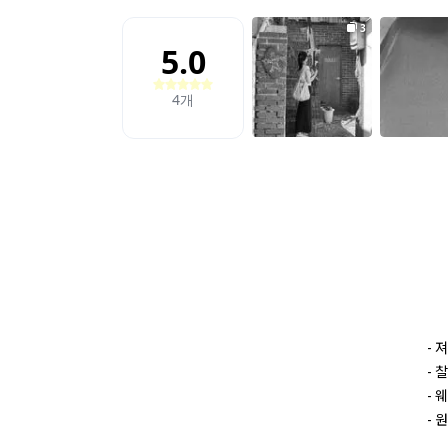
- 
- 
- 
- 