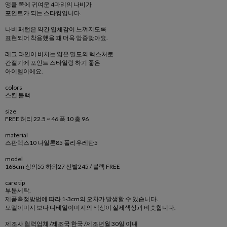
앵클 쪽에 귀여운 4마리의 나비가
포인트가 되는 스타킹입니다.
나비 패턴은 약간 입체감이 느껴지도록
표현되어 착용했을 때 더욱 앙증맞아요.
레그 라인이 비치는 얇은 밀도의 텍스처로
간절기에 포인트 스타일링 하기 좋은
아이템이에요.
colors
스킨 블랙
size
FREE 허리 22.5 ~ 46 폭 10 총 96
material
스판텍스10 나일론85 폴리우레탄5
model
168cm 상의55 하의27 신발245 / 블랙 FREE
care tip
부분세탁.
제품측정방법에 따라 1-3cm의 오차가 발생할 수 있습니다.
모델이미지 보다 디테일이미지의 색상이 실제색상과 비슷합니다.
제조사 협력업체 /제조국 한국 /제조년월 30일 이내