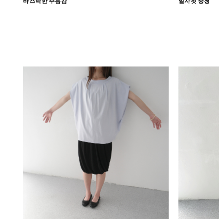
바스락한 주름감
일자핏 중청