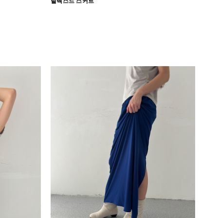
릴렉스드 스커트