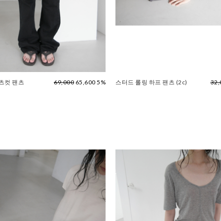
츠컷 팬츠
69,000
65,600 5%
스터드 롤링 하프 팬츠 (2c)
32,