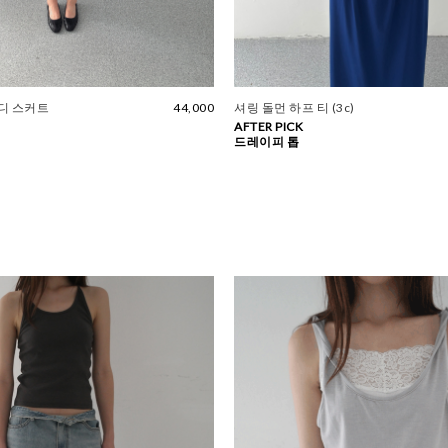
디 스커트
44,000
셔링 돌먼 하프 티 (3c)
AFTER PICK
드레이피 톱