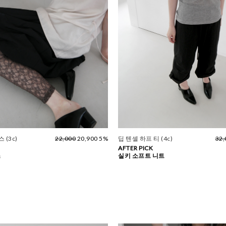
 (3c)
22,000
20,900 5%
딥 텐셀 하프 티 (4c)
32,
AFTER PICK
스
실키 소프트 니트