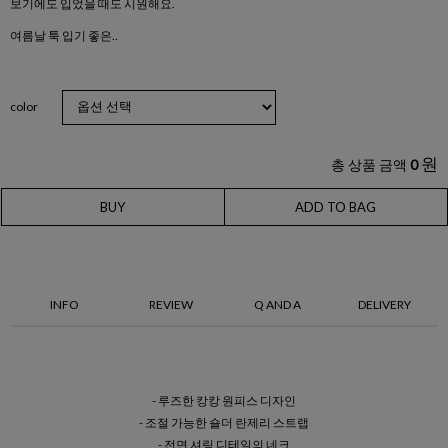
보기에도 입었을 때도 시원해요.
여름날 툭 입기 좋은..
color
원
총 상품 금액
0
BUY
ADD TO BAG
INFO
REVIEW
Q AND A
DELIVERY
- 루즈한 캉캉 원피스 디자인
- 조절 가능한 숄더 란제리 스트랩
- 전면 셔링 디테일의 네크