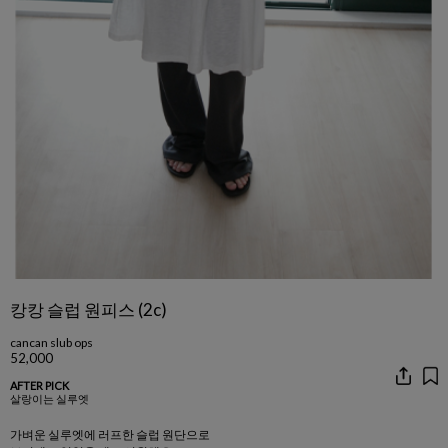
캉캉 슬럽 원피스 (2c)
cancan slub ops
52,000
AFTER PICK
살랑이는 실루엣
가벼운 실루엣에 러프한 슬럽 원단으로