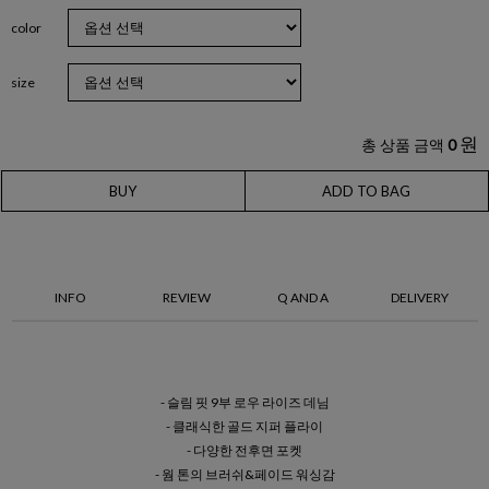
color
size
원
총 상품 금액
0
BUY
ADD TO BAG
INFO
REVIEW
Q AND A
DELIVERY
- 슬림 핏 9부 로우 라이즈 데님
- 클래식한 골드 지퍼 플라이
- 다양한 전후면 포켓
- 웜 톤의 브러쉬&페이드 워싱감