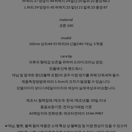
M 허리 37 엉덩이 44 허벅지 24 밑단 20 밑위 22 총장 86.5
L 허리 39 엉덩이 45 허벅지 25 밑단 21 밑위 23 총장 87
material
코튼 100
model
163cm 상의44-55 하의26 신발240 / 데님, S 착용
care tip
의류의 형태감 보존을 위하여 드라이크리닝 권장.
찬물에 단독 핸드워시.
데님 및 염색된 원단(블랙 포함)의 경우 이염 방지를 위해 단독세탁 필수.
제품측정방법에 따라 1-3cm의 오차가 발생할 수 있습니다.
모델이미지 보다 디테일이미지의 색상이 실제색상과 비슷합니다.
제조사: 협력업체 /제조국: 한국 /제조년월: 30일 이내
품질보증기준: 전자상거래법 기준
AS책임자와 전화번호: 에프터먼데이 1544-9987
● 데님, 벨벳, 블랙 컬러 제품은 소재 특성 상 물빠짐 및 이염 현상이 있을 수 있으며