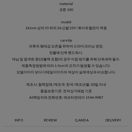
material
코튼 100
model
161cm 상의 55 하의 26 신발 235 / 화이트멜란지 착용
care tip
의류의 형태감 보존을 위하여 드라이크리닝 권장.
찬물에 단독 핸드워시.
데님 및 염색된 원단(블랙 포함)의 경우 이염 방지를 위해 단독세탁 필수.
제품측정방법에 따라 1-3cm의 오차가 발생할 수 있습니다.
모델이미지 보다 디테일이미지의 색상이 실제색상과 비슷합니다.
제조사: 협력업체 /제조국: 한국 /제조년월: 30일 이내
품질보증기준: 전자상거래법 기준
AS책임자와 전화번호: 에프터먼데이 1544-9987
INFO
REVIEW
Q AND A
DELIVERY