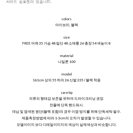
colors
아이보리, 블랙
size
FREE 어깨 35 가슴 48 밑단 48 소매통 26 총장 54 넥높이 8
material
나일론 100
model
161cm 상의 55 하의 26 신발 235 / 블랙 착용
care tip
의류의 형태감 보존을 위하여 드라이크리닝 권장.
찬물에 단독 핸드워시.
데님 및 염색된 원단(블랙 포함)의 경우 이염 방지를 위해 단독세탁 필수.
제품측정방법에 따라 1-3cm의 오차가 발생할 수 있습니다.
모델이미지 보다 디테일이미지의 색상이 실제색상과 비슷합니다.