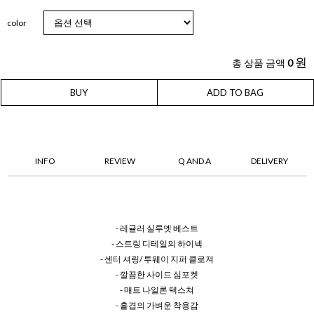
color
원
총 상품 금액
0
BUY
ADD TO BAG
INFO
REVIEW
Q AND A
DELIVERY
- 레귤러 실루엣 베스트
- 스트링 디테일의 하이넥
- 센터 셔링/ 투웨이 지퍼 클로져
- 깔끔한 사이드 심포켓
- 매트 나일론 텍스쳐
- 홑겹의 가벼운 착용감