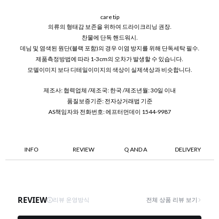
care tip
의류의 형태감 보존을 위하여 드라이크리닝 권장.
찬물에 단독 핸드워시.
데님 및 염색된 원단(블랙 포함)의 경우 이염 방지를 위해 단독세탁 필수.
제품측정방법에 따라 1-3cm의 오차가 발생할 수 있습니다.
모델이미지 보다 디테일이미지의 색상이 실제색상과 비슷합니다.
제조사: 협력업체 /제조국: 한국 /제조년월: 30일 이내
품질보증기준: 전자상거래법 기준
AS책임자와 전화번호: 에프터먼데이 1544-9987
INFO
REVIEW
Q AND A
DELIVERY