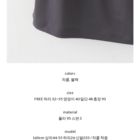
colors
챠콜, 블랙
size
FREE 허리 32~55 엉덩이 40 밑단 48 총장 93
material
폴리 95 스판 5
model
160cm 상의44-55 하의26 신발235 / 챠콜 착용