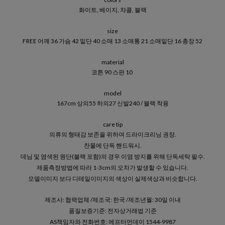
화이트, 베이지, 챠콜, 블랙
size
FREE 어깨 36 가슴 42 밑단 40 소매 13 소매통 21 소매밑단 16 총장 52
material
코튼 90 스판 10
model
167cm 상의55 하의27 신발240 / 블랙 착용
care tip
의류의 형태감 보존을 위하여 드라이크리닝 권장.
찬물에 단독 핸드워시.
데님 및 염색된 원단(블랙 포함)의 경우 이염 방지를 위해 단독세탁 필수.
제품측정방법에 따라 1-3cm의 오차가 발생할 수 있습니다.
모델이미지 보다 디테일이미지의 색상이 실제색상과 비슷합니다.
제조사: 협력업체 /제조국: 한국 /제조년월: 30일 이내
품질보증기준: 전자상거래법 기준
AS책임자와 전화번호: 에프터먼데이 1544-9987