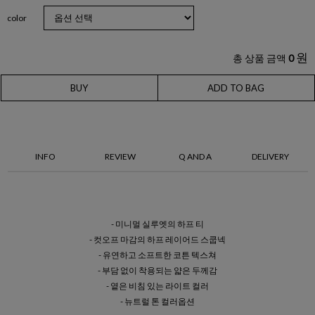
color
원
총 상품 금액
0
BUY
ADD TO BAG
INFO
REVIEW
Q AND A
DELIVERY
- 미니멀 실루엣의 하프 티
- 컷오프 마감의 하프 레이어드 스쿱넥
- 유연하고 소프트한 코튼 텍스쳐
- 부담 없이 착용되는 얇은 두께감
- 옅은 비침 있는 라이트 컬러
- 뉴트럴 톤 컬러옵션