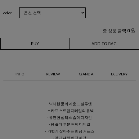
color
원
총 상품 금액
0
BUY
ADD TO BAG
INFO
REVIEW
Q AND A
DELIVERY
- 넉넉한 품의 라운드 실루엣
- 스카프 스트랩 디테일의 유넥
- 유연한 심리스 숄더 디자인
- 원 숄더 부분 핀턱 디테일
- 가볍게 잡아주는 밴딩 커프스
- 밑단 셔링 밴딩 마감