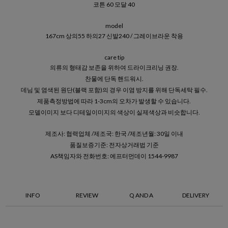
코튼 60 모달 40
model
167cm 상의55 하의27 신발240 / 그레이브라운 착용
care tip
의류의 형태감 보존을 위하여 드라이크리닝 권장.
찬물에 단독 핸드워시.
데님 및 염색된 원단(블랙 포함)의 경우 이염 방지를 위해 단독세탁 필수.
제품측정방법에 따라 1-3cm의 오차가 발생할 수 있습니다.
모델이미지 보다 디테일이미지의 색상이 실제색상과 비슷합니다.
제조사: 협력업체 /제조국: 한국 /제조년월: 30일 이내
품질보증기준: 전자상거래법 기준
AS책임자와 전화번호: 에프터먼데이 1544-9987
INFO
REVIEW
Q AND A
DELIVERY