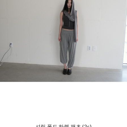
셔링 폴드 하렘 팬츠 (2c)