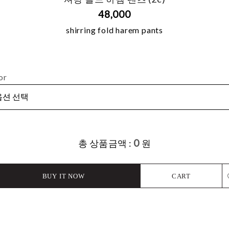
48,000
shirring fold harem pants
or
0
총 상품금액 :
원
BUY IT NOW
CART
L