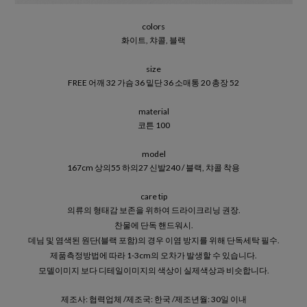
colors
화이트, 챠콜, 블랙
size
FREE 어깨 32 가슴 36 밑단 36 소매통 20 총장 52
material
코튼 100
model
167cm 상의55 하의27 신발240 / 블랙, 챠콜 착용
care tip
의류의 형태감 보존을 위하여 드라이크리닝 권장.
찬물에 단독 핸드워시.
데님 및 염색된 원단(블랙 포함)의 경우 이염 방지를 위해 단독세탁 필수.
제품측정방법에 따라 1-3cm의 오차가 발생할 수 있습니다.
모델이미지 보다 디테일이미지의 색상이 실제색상과 비슷합니다.
제조사: 협력업체 /제조국: 한국 /제조년월: 30일 이내