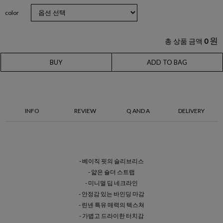
color
원
총 상품 금액
0
BUY
ADD TO BAG
INFO
REVIEW
Q AND A
DELIVERY
- 베이직 핏의 슬리브리스
- 얇은 숄더 스트랩
- 미니멀 딥 네크라인
- 안정감 있는 바인딩 마감
- 린넨 특유 매력의 텍스쳐
- 가볍고 드라이한 터치감