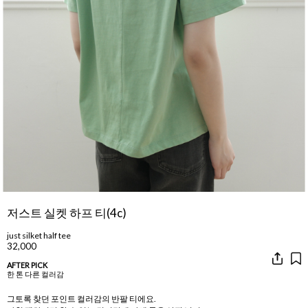
저스트 실켓 하프 티(4c)
just silket half tee
32,000
AFTER PICK
한 톤 다른 컬러감
그토록 찾던 포인트 컬러감의 반팔 티에요.