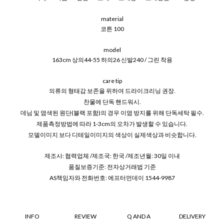
material
코튼 100
model
163cm 상의44-55 하의26 신발240 / 그린 착용
care tip
의류의 형태감 보존을 위하여 드라이크리닝 권장.
찬물에 단독 핸드워시.
데님 및 염색된 원단(블랙 포함)의 경우 이염 방지를 위해 단독세탁 필수.
제품측정방법에 따라 1-3cm의 오차가 발생할 수 있습니다.
모델이미지 보다 디테일이미지의 색상이 실제색상과 비슷합니다.
제조사: 협력업체 /제조국: 한국 /제조년월: 30일 이내
품질보증기준: 전자상거래법 기준
AS책임자와 전화번호: 에프터먼데이 1544-9987
INFO
REVIEW
Q AND A
DELIVERY