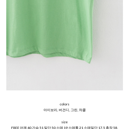
colors
아이보리, 버건디, 그린, 챠콜
size
FREE 어깨 40 가슴 51 밑단 50 소매 19 소매통 21 소매밑단 17.5 총장 58