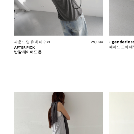
· genderless
파운드 딥 유넥 티 (3c)
25,000
페이드 오버 데님
AFTER PICK
반팔 레이어드 톱