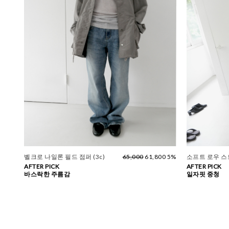
벨크로 나일론 필드 점퍼 (3c)
65,000
61,800 5%
소프트 로우 
AFTER PICK
AFTER PICK
바스락한 주름감
일자핏 중청