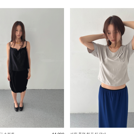
디 스커트
44,000
셔링 돌먼 하프 티 (3c)