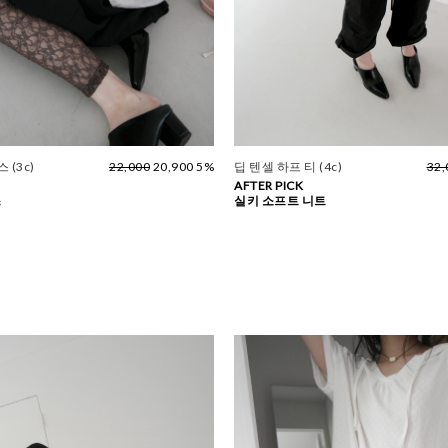
 (3c)
22,000
20,900 5%
딥 텐셀 하프 티 (4c)
32,
AFTER PICK
스
실키 소프트 니트