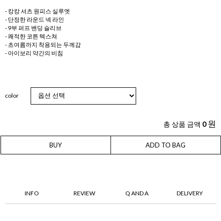
- 캉캉 셔츠 원피스 실루엣
- 단정한 라운드 넥 라인
- 9부 퍼프 밴딩 슬리브
- 쾌적한 코튼 텍스쳐
- 초여름까지 착용되는 두께감
- 아이보리 약간의 비침
color
원
총 상품 금액
0
BUY
ADD TO BAG
INFO
REVIEW
Q AND A
DELIVERY