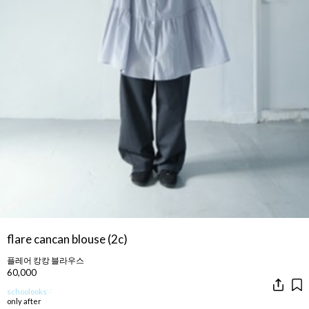
flare cancan blouse (2c)
플레어 캉캉 블라우스
60,000
schoolooks∵
only after