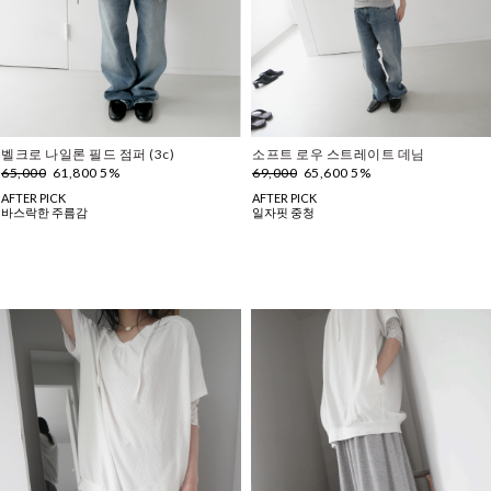
벨크로 나일론 필드 점퍼 (3c)
소프트 로우 스트레이트 데님
65,000
61,800 5%
69,000
65,600 5%
AFTER PICK
AFTER PICK
바스락한 주름감
일자핏 중청