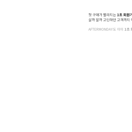
첫 구매가 빨라지는
1초 회원
살까 말까 고민하던 고객까지
AFTERMONDAY도 이미
1초